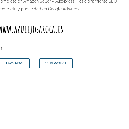
completo en Amazon Seller y Aliexpress. Posicionamiento SEO
completo y publicidad en Google Adwords
www.azulejosaroca.es
…]
LEARN MORE
VIEW PROJECT