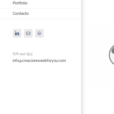
Portfolio
Contacto
LinkedIn
Correo
WhatsApp
electrónico
676 442 953
info@creacioneswebforyou.com