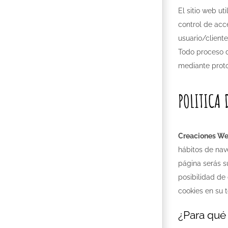
El sitio web u
control de acce
usuario/client
Todo proceso d
mediante proto
POLITICA 
Creaciones We
hábitos de nav
página serás s
posibilidad de
cookies en su t
¿Para qué 