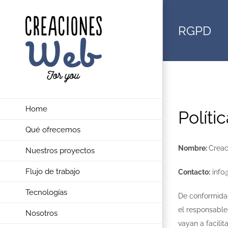
Saltar
al
RGPD
contenido
Home
Políti
Qué ofrecemos
Nombre:
Creac
Nuestros proyectos
Flujo de trabajo
Contacto:
info
Tecnologías
De conformidad
el responsable 
Nosotros
vayan a facili