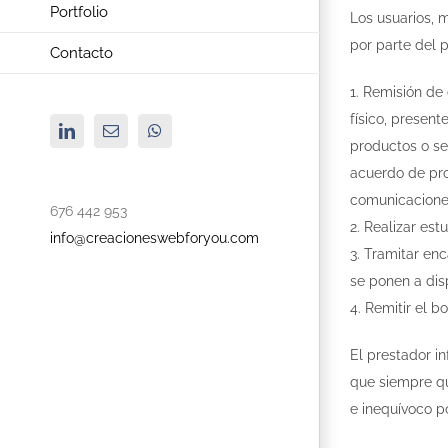
Portfolio
Los usuarios, 
por parte del p
Contacto
1. Remisión de
físico, presen
LinkedIn
Correo
WhatsApp
productos o se
electrónico
acuerdo de pro
comunicaciones
676 442 953
2. Realizar est
info@creacioneswebforyou.com
3. Tramitar enc
se ponen a dis
4. Remitir el b
El prestador i
que siempre qu
e inequívoco po