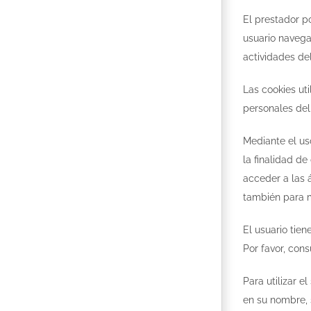
El prestador p
usuario navega 
actividades de
Las cookies ut
personales del
Mediante el us
la finalidad d
acceder a las á
también para m
El usuario tien
Por favor, con
Para utilizar e
en su nombre, s