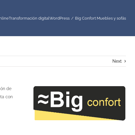
nline
Transformación digital
WordPress
Big Confort Muebles y sofás
Next
ión de
eta con