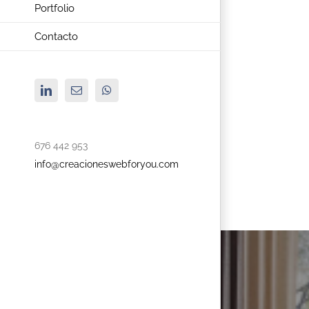
Portfolio
Contacto
LinkedIn
Correo
WhatsApp
electrónico
676 442 953
info@creacioneswebforyou.com